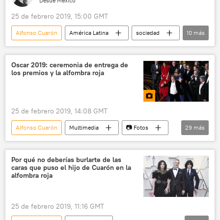
Desde México
25 de febrero 2019, 15:00 GMT
Alfonso Cuarón
América Latina
sociedad
10
más
🎭 Arte y cultura
Internacional
México
Ciudad de México (CDMX)
Oscar 2019: ceremonia de entrega de
los premios y la alfombra roja
Yalitza Aparicio
Academia de Artes y Ciencias Cinematográfica de Hollywood
Netflix
cine
Premios Óscar
25 de febrero 2019, 14:08 GMT
noticias
Alfonso Cuarón
Multimedia
📷 Fotos
29
más
EEUU
Los Ángeles
Hollywood
Peter Farrelly
Rami Malek
Por qué no deberías burlarte de las
caras que puso el hijo de Cuarón en la
Yalitza Aparicio
Olivia Colman
alfombra roja
Lady Gaga
Bradley Cooper
Alex Rodriguez
Melissa McCarthy
25 de febrero 2019, 11:16 GMT
Brian Tyree Henry
James McAvoy