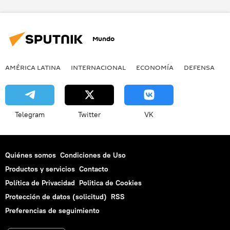
Mundo
AMÉRICA LATINA
INTERNACIONAL
ECONOMÍA
DEFENSA
M
Telegram
Twitter
VK
Quiénes somos
Condiciones de Uso
Productos y servicios
Contacto
Política de Privacidad
Politica de Cookies
Protección de datos (solicitud)
RSS
Preferencias de seguimiento