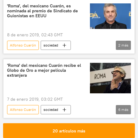
noticias
'Roma', del mexicano Cuarón, es
nominada al premio de Sindicato de
Guionistas en EEUU
8 de enero 2019, 02:43 GMT
Alfonso Cuarón
sociedad
2
más
🎭 Arte y cultura
cine
noticias
'Roma' del mexicano Cuarón recibe el
Globo de Oro a mejor película
extranjera
7 de enero 2019, 03:02 GMT
Alfonso Cuarón
sociedad
6
más
🎭 Arte y cultura
México
EEUU
Roma
Globo de Oro
cine
20 artículos más
noticias