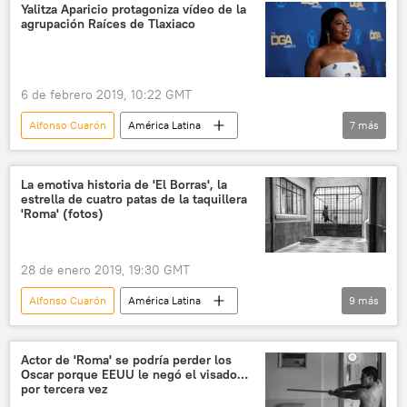
Reino Unido
BAFTA
película Roma
Yalitza Aparicio protagoniza vídeo de la
agrupación Raíces de Tlaxiaco
noticias
6 de febrero 2019, 10:22 GMT
Alfonso Cuarón
América Latina
7
más
Internacional
México
Yalitza Aparicio
Notimex
actriz
La emotiva historia de 'El Borras', la
estrella de cuatro patas de la taquillera
indígenas
noticias
'Roma' (fotos)
28 de enero 2019, 19:30 GMT
Alfonso Cuarón
América Latina
9
más
Internacional
sociedad
💢 Insólito
México
Netflix
perros
Actor de 'Roma' se podría perder los
Oscar porque EEUU le negó el visado…
cine
actores
noticias
por tercera vez