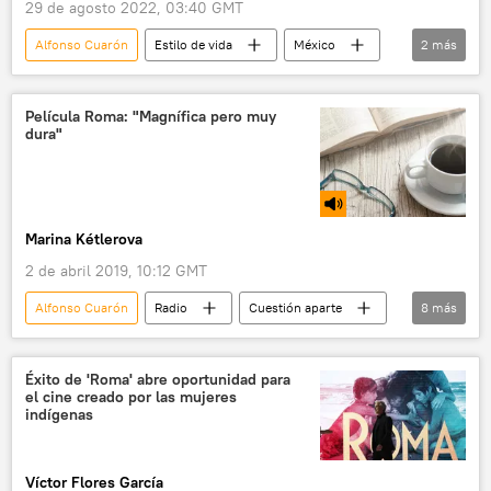
29 de agosto 2022, 03:40 GMT
Alfonso Cuarón
Estilo de vida
México
2
más
🎭 Arte y cultura
cine
Película Roma: "Magnífica pero muy
dura"
Marina Kétlerova
2 de abril 2019, 10:12 GMT
Alfonso Cuarón
Radio
Cuestión aparte
8
más
México
Moscú
Norma Pensado Moreno
Abel Murcia
Éxito de 'Roma' abre oportunidad para
el cine creado por las mujeres
Instituto Cervantes de Moscú
película Roma
indígenas
cine
Premios Óscar
Víctor Flores García