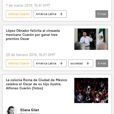
7 de marzo 2019, 15:41 GMT
Alfonso Cuarón
América Latina
11
más
💬 Entrevistas
sociedad
Internacional
💬 Opinión y Análisis
López Obrador felicita al cineasta
mexicano Cuarón por ganar tres
🎭 Arte y cultura
México
premios Oscar
Yalitza Aparicio
película Roma
cine
indígenas
noticias
25 de febrero 2019, 16:27 GMT
Alfonso Cuarón
América Latina
sociedad
8
más
Internacional
🎭 Arte y cultura
México
Andrés Manuel López Obrador
La colonia Roma de Ciudad de México
celebra el Oscar de su hijo ilustre,
Premios Óscar
victoria
cine
Alfonso Cuarón (fotos)
noticias
Eliana Gilet