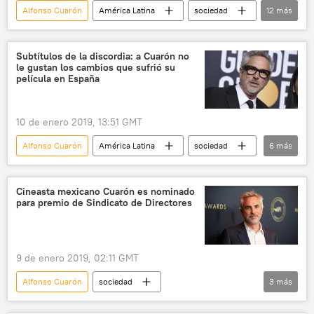
Alfonso Cuarón
América Latina
sociedad
12
más
🎭 Arte y cultura
Internacional
México
Yalitza Aparicio
Oscar 2019
Subtítulos de la discordia: a Cuarón no
le gustan los cambios que sufrió su
película Roma
nominación
película en España
mejor actriz
indígenas
actriz
cine
noticias
10 de enero 2019, 13:51 GMT
Alfonso Cuarón
América Latina
sociedad
6
más
🎭 Arte y cultura
Internacional
América del Norte
México
España
Cineasta mexicano Cuarón es nominado
para premio de Sindicato de Directores
noticias
9 de enero 2019, 02:11 GMT
Alfonso Cuarón
sociedad
3
más
🎭 Arte y cultura
Roma
cine