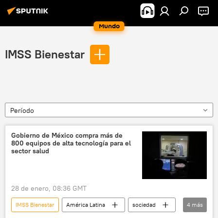
Mundo
IMSS Bienestar
Período
Gobierno de México compra más de
800 equipos de alta tecnología para el
sector salud
28 de enero, 08:36 GMT
IMSS Bienestar
América Latina
sociedad
4
más