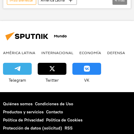
IMSS Bienestar
América Latina
4
más
Alejandro Svarch
Claudia Sheinbaum
Gobierno de México
México
Mundo
AMÉRICA LATINA
INTERNACIONAL
ECONOMÍA
DEFENSA
M
Telegram
Twitter
VK
Quiénes somos
Condiciones de Uso
Productos y servicios
Contacto
Política de Privacidad
Politica de Cookies
Protección de datos (solicitud)
RSS