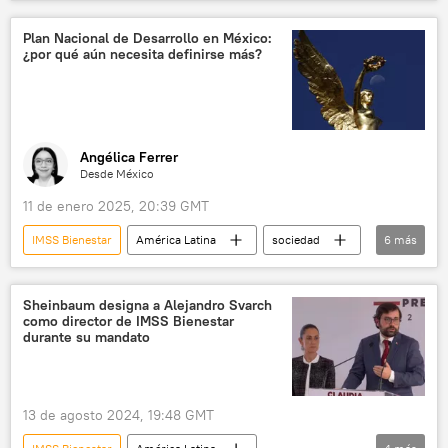
ISSSTE (Instituto de Seguridad y Servicios Sociales de los Trabajadores del Estado)
Gobierno de México
💗 Salud
Plan Nacional de Desarrollo en México:
¿por qué aún necesita definirse más?
Instituto Mexicano del Seguro Social (IMSS)
Angélica Ferrer
Desde México
11 de enero 2025, 20:39 GMT
IMSS Bienestar
América Latina
sociedad
6
más
Claudia Sheinbaum
México
Gobierno de México
política
Sheinbaum designa a Alejandro Svarch
como director de IMSS Bienestar
Andrés Manuel López Obrador
durante su mandato
💬 Opinión y Análisis
13 de agosto 2024, 19:48 GMT