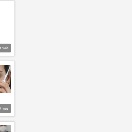
8
más
3
más