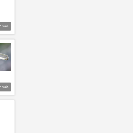
2
más
7
más