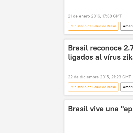
21 de enero 2016, 17:38 GMT
Ministerio de Salud de Brasil
Améri
El virus del Zika
noticias
Brasil reconoce 2.
ligados al vírus zi
22 de diciembre 2015, 21:23 GMT
Ministerio de Salud de Brasil
Améri
Brasil
Caio Maierovitch
virus Zika
El virus del Zika
Brasil vive una "e