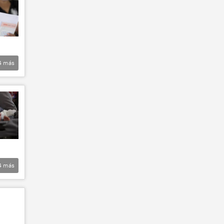
4
más
4
más