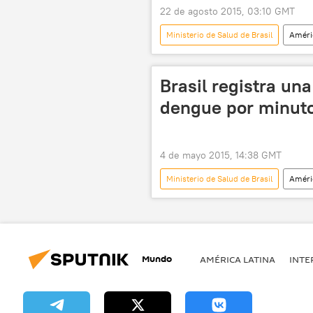
22 de agosto 2015, 03:10 GMT
Ministerio de Salud de Brasil
Améri
Brasil
Arthur Chioro
Brasil registra un
dengue por minut
4 de mayo 2015, 14:38 GMT
Ministerio de Salud de Brasil
Améri
Organización Mundial de Salud (OMS)
Mundo
AMÉRICA LATINA
INTE