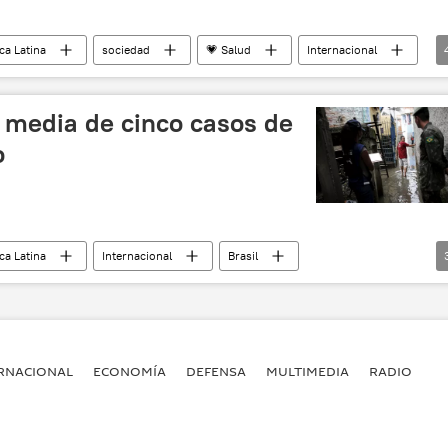
ca Latina
sociedad
💗 Salud
Internacional
Organización Mundial de Salud (OMS)
noticias
a media de cinco casos de
o
ca Latina
Internacional
Brasil
dengue
noticias
RNACIONAL
ECONOMÍA
DEFENSA
MULTIMEDIA
RADIO