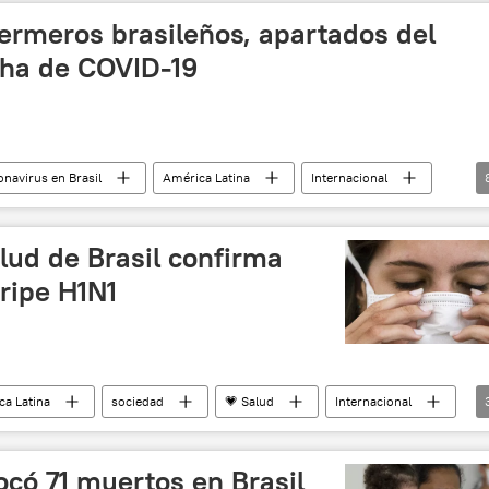
ermeros brasileños, apartados del
cha de COVID-19
onavirus en Brasil
América Latina
Internacional
COVID-19
coronavirus
coronavirus en América Latina
Salud
noticias
alud de Brasil confirma
ripe H1N1
ca Latina
sociedad
💗 Salud
Internacional
ocó 71 muertos en Brasil