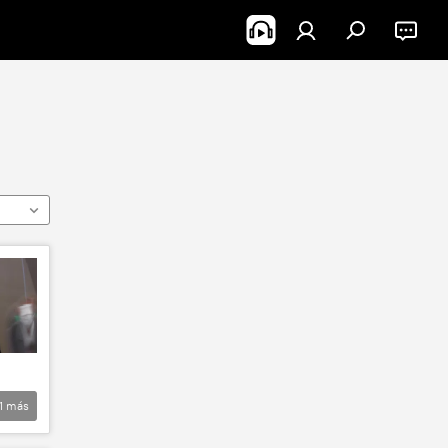
1
más