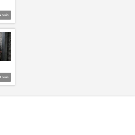
4
más
3
más