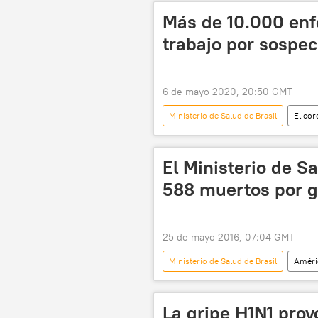
Más de 10.000 enf
trabajo por sospe
6 de mayo 2020, 20:50 GMT
Ministerio de Salud de Brasil
El cor
enfermeros
Brasil
pandemia de coronavirus
💗 
El Ministerio de S
588 muertos por g
25 de mayo 2016, 07:04 GMT
Ministerio de Salud de Brasil
Améri
Brasil
H1N1
noticias
La gripe H1N1 prov