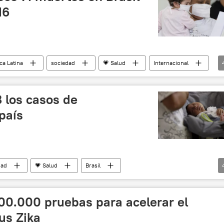
16
ca Latina
sociedad
💗 Salud
Internacional
noticias
8 los casos de
país
dad
💗 Salud
Brasil
microcefalia
virus Zika
noticias
500.000 pruebas para acelerar el
rus Zika