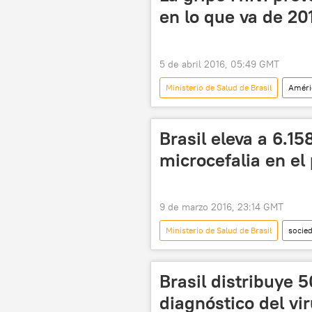
en lo que va de 20
5 de abril 2016, 05:49 GMT
Ministerio de Salud de Brasil
Améri
Brasil
gripe
H1N1
Brasil eleva a 6.15
microcefalia en el 
9 de marzo 2016, 23:14 GMT
Ministerio de Salud de Brasil
socie
Organización Mundial de Salud (OMS)
Brasil distribuye 
diagnóstico del vi