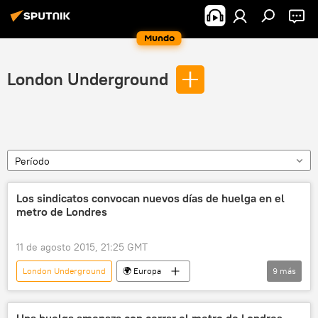
Mundo
London Underground
Período
Los sindicatos convocan nuevos días de huelga en el
metro de Londres
11 de agosto 2015, 21:25 GMT
London Underground
🌍 Europa
9
más
Internacional
Reino Unido
Londres
Boris Johnson
Aslef
sindicatos