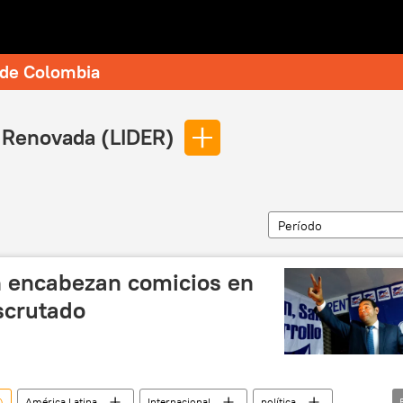
e de Colombia
 Renovada (LIDER)
Período
n encabezan comicios en
scrutado
)
América Latina
Internacional
política