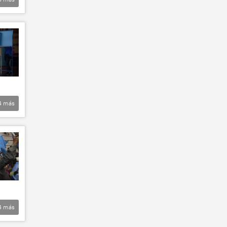
4
más
4
más