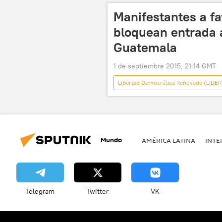
Manifestantes a fa
bloquean entrada 
Guatemala
1 de septiembre 2015, 21:14 GMT
Libertad Democrática Renovada (LIDER
Otto Pérez Molina
Congreso 
La Línea
elecciones
Mundo
AMÉRICA LATINA
INTE
Telegram
Twitter
VK