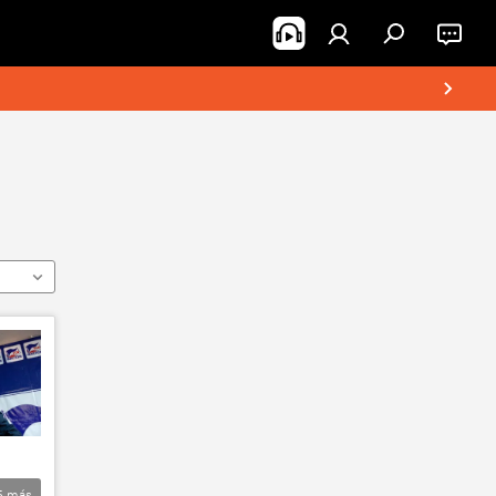
5
más