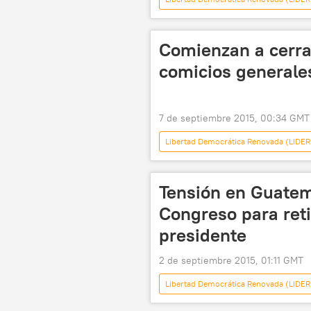
Guatemala
Manuel Baldizón
Frente de Convergencia Nacional de G
Comienzan a cerra
comicios generale
7 de septiembre 2015, 00:34 GMT
Libertad Democrática Renovada (LIDER
Guatemala
Jimmy Morales
Alejandro Maldonado
Frente
Tensión en Guatema
Unidad Nacional de la Esperanza (UNE
Congreso para ret
elecciones
corrupción
presidente
2 de septiembre 2015, 01:11 GMT
Libertad Democrática Renovada (LIDER
Otto Pérez Molina
Congreso 