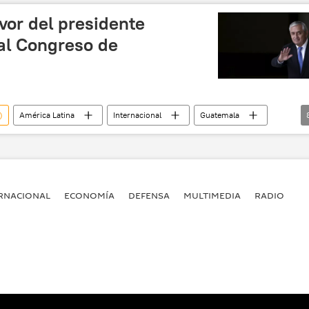
vor del presidente
al Congreso de
)
América Latina
Internacional
Guatemala
de Guatemala
Unidad de Acción Sindical y Popular (UASP)
corrupción
Crisis política en Guatemala
noticias
RNACIONAL
ECONOMÍA
DEFENSA
MULTIMEDIA
RADIO