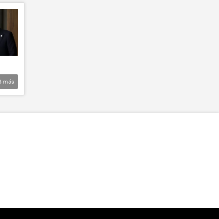
8
más