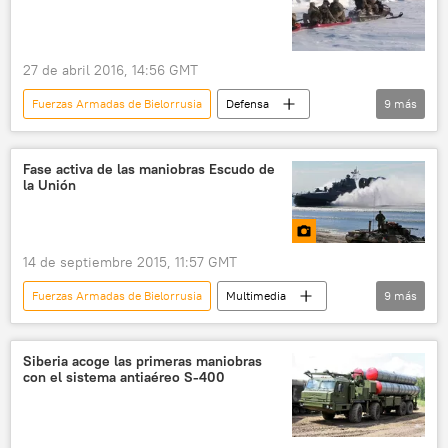
Fuerzas Armadas de Serbia
Fuerzas Armadas de Rusia
Hermandad Eslava
maniobras
27 de abril 2016, 14:56 GMT
noticias
Fuerzas Armadas de Bielorrusia
Defensa
9
más
Internacional
Rusia
📹 Videoclub
Ártico
Polo Norte
Bielorrusia
Fase activa de las maniobras Escudo de
la Unión
Fuerzas Armadas de Rusia
maniobras
noticias
14 de septiembre 2015, 11:57 GMT
Fuerzas Armadas de Bielorrusia
Multimedia
9
más
📷 Fotos
Bielorrusia
Distrito Militar Oeste de Rusia
Siberia acoge las primeras maniobras
con el sistema antiaéreo S-400
Flota del Báltico de Rusia
Escudo de la Unión 2015
BTR-80
Su-25
maniobras
Rusia