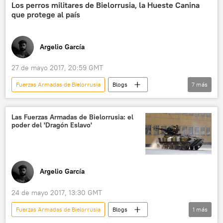
OTAN
noticias
Los perros militares de Bielorrusia, la Hueste Canina
que protege al país
Argelio García
27 de mayo 2017, 20:59 GMT
Fuerzas Armadas de Bielorrusia
Blogs
7
más
🌍 Europa
Defensa
Internacional
Bielorrusia
animales
perros
Las Fuerzas Armadas de Bielorrusia: el
poder del 'Dragón Eslavo'
noticias
Argelio García
24 de mayo 2017, 13:30 GMT
Fuerzas Armadas de Bielorrusia
Blogs
1
más