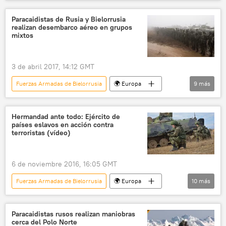
Bielorrusia
Paracaidistas de Rusia y Bielorrusia
realizan desembarco aéreo en grupos
mixtos
3 de abril 2017, 14:12 GMT
Fuerzas Armadas de Bielorrusia
🌍 Europa
9
más
Defensa
Internacional
Rusia
Bielorrusia
Fuerzas Armadas de Rusia
Hermandad ante todo: Ejército de
países eslavos en acción contra
Fuerzas Aerotransportadas de Rusia
IL-76MD
terroristas (vídeo)
maniobras
noticias
6 de noviembre 2016, 16:05 GMT
Fuerzas Armadas de Bielorrusia
🌍 Europa
10
más
Defensa
Internacional
Rusia
Serbia
Bielorrusia
Paracaidistas rusos realizan maniobras
cerca del Polo Norte