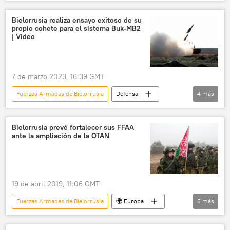
Bielorrusia
🛡️ Zonas de conflicto
Ucrania
Bielorrusia realiza ensayo exitoso de su
propio cohete para el sistema Buk-MB2
| Video
7 de marzo 2023, 16:39 GMT
Fuerzas Armadas de Bielorrusia
Defensa
4
más
🛡️ Fuerzas Armadas
Bielorrusia
Alexandr Lukashenko
Bielorrusia prevé fortalecer sus FFAA
ante la ampliación de la OTAN
Buk (sistema de misiles)
19 de abril 2019, 11:06 GMT
Fuerzas Armadas de Bielorrusia
🌍 Europa
5
más
Defensa
Internacional
Bielorrusia