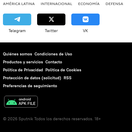
AMÉRICA LATINA
INTERNACIONAL
ECONOMÍA
DEFENSA
M
Telegram
Twitter
VK
Quiénes somos
Condiciones de Uso
Productos y servicios
Contacto
Política de Privacidad
Politica de Cookies
Protección de datos (solicitud)
RSS
Preferencias de seguimiento
© 2026 Sputnik Todos los derechos reservados. 18+