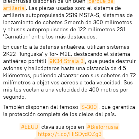
bielorrusas disponen de un buen
parque de 
artillería
. Las piezas usadas son: el sistema de
artillería autopropulsada 2S19 MSTA-S, sistemas de
lanzamiento de cohetes Smerch de 300 milímetros
y obuses autopropulsados de 122 milímetros 2S1
'Carnation' entre los más destacados.
En cuanto a la defensa antiaérea, utilizan sistemas
2K22 'Tunguska' y Tor- M2E, destacando el sistema
antiaéreo portátil
9K34 Strela 3
, que puede destruir
aviones y helicópteros hasta una distancia de 4.5
kilómetros, pudiendo alcanzar con sus cohetes de 72
milímetros a objetivos aéreos a toda velocidad. Sus
misiles vuelan a una velocidad de 400 metros por
segundo.
También disponen del famoso
S-300
. que garantiza
la protección completa de los cielos del país.
#EEUU
clava sus ojos en
#Bielorrusia
https://t.co/HiSDydOZg3