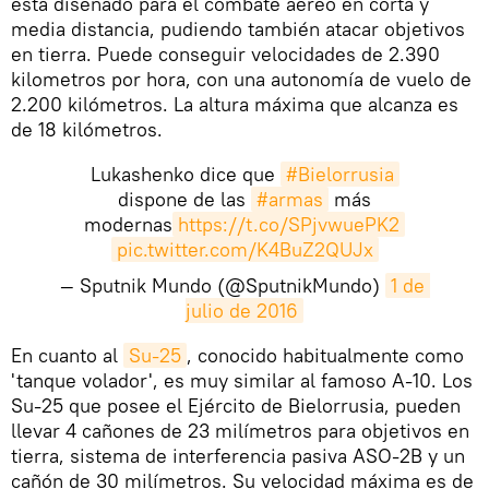
está diseñado para el combate aéreo en corta y
media distancia, pudiendo también atacar objetivos
en tierra. Puede conseguir velocidades de 2.390
kilometros por hora, con una autonomía de vuelo de
2.200 kilómetros. La altura máxima que alcanza es
de 18 kilómetros.
Lukashenko dice que
#Bielorrusia
dispone de las
#armas
más
modernas
https://t.co/SPjvwuePK2
pic.twitter.com/K4BuZ2QUJx
— Sputnik Mundo (@SputnikMundo)
1 de 
julio de 2016
​En cuanto al
Su-25
, conocido habitualmente como
'tanque volador', es muy similar al famoso A-10. Los
Su-25 que posee el Ejército de Bielorrusia, pueden
llevar 4 cañones de 23 milímetros para objetivos en
tierra, sistema de interferencia pasiva ASO-2B y un
cañón de 30 milímetros. Su velocidad máxima es de