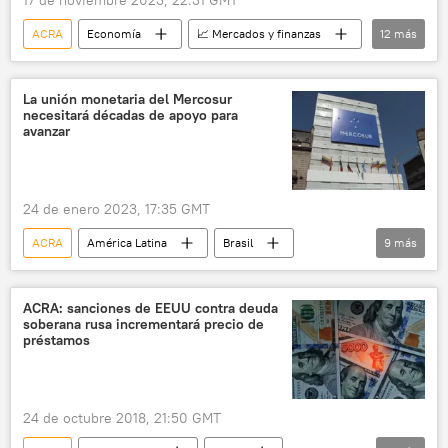
17 de noviembre 2023, 22:31 GMT
ACRA
Economía
📈 Mercados y finanzas
12
más
Rusia
📰 Consecuencias económicas de las sanciones occidentales contra Rusia
La unión monetaria del Mercosur
necesitará décadas de apoyo para
📰 Consecuencias del techo al precio del petróleo ruso
avanzar
📰 Operación rusa de desmilitarización y desnazificación de Ucrania
EEUU
Bloomberg
Sberbank
24 de enero 2023, 17:35 GMT
Vladímir Putin
Joe Biden
rublo
ACRA
América Latina
Brasil
9
más
💶 Divisas
SWIFT
Argentina
Venezuela
Mercosur
Alberto Fernández
💶 Divisas
ACRA: sanciones de EEUU contra deuda
soberana rusa incrementará precio de
América del Sur
Uruguay
Paraguay
préstamos
política
24 de octubre 2018, 21:50 GMT