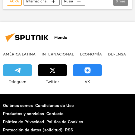
ACRA
Internacional
Rusia
6
más
América del Norte
Economía
EEUU
sanciones
deuda
noticias
Mundo
AMÉRICA LATINA
INTERNACIONAL
ECONOMÍA
DEFENSA
M
Telegram
Twitter
VK
Quiénes somos
Condiciones de Uso
Productos y servicios
Contacto
Política de Privacidad
Politica de Cookies
Protección de datos (solicitud)
RSS