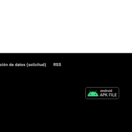
ción de datos (solicitud)
RSS