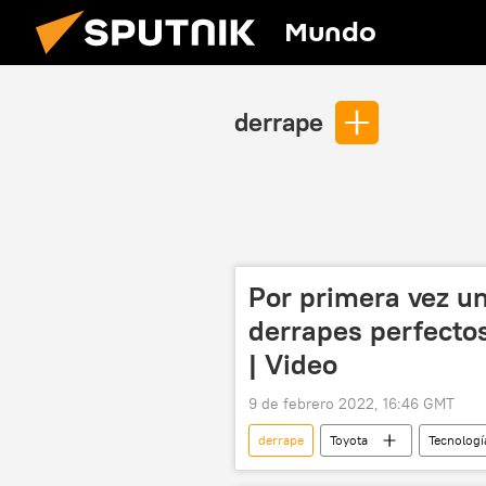
Mundo
derrape
Por primera vez un
derrapes perfectos
| Video
9 de febrero 2022, 16:46 GMT
derrape
Toyota
Tecnologí