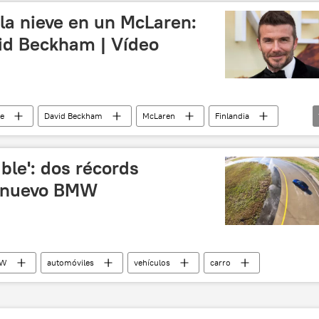
la nieve en un McLaren:
vid Beckham | Vídeo
te
David Beckham
McLaren
Finlandia
ble': dos récords
l nuevo BMW
MW
automóviles
vehículos
carro