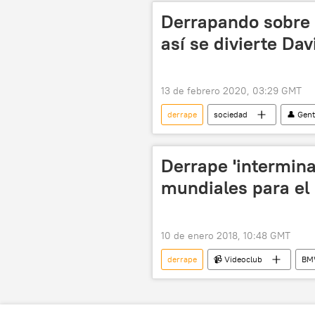
Derrapando sobre 
así se divierte Da
13 de febrero 2020, 03:29 GMT
derrape
sociedad
👤 Gen
noticias
Derrape 'intermina
mundiales para e
10 de enero 2018, 10:48 GMT
derrape
📹 Videoclub
B