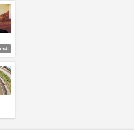
1
más