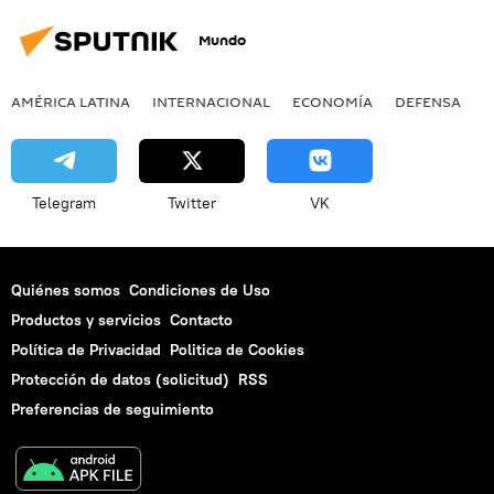
Mundo
AMÉRICA LATINA
INTERNACIONAL
ECONOMÍA
DEFENSA
M
Telegram
Twitter
VK
Quiénes somos
Condiciones de Uso
Productos y servicios
Contacto
Política de Privacidad
Politica de Cookies
Protección de datos (solicitud)
RSS
Preferencias de seguimiento