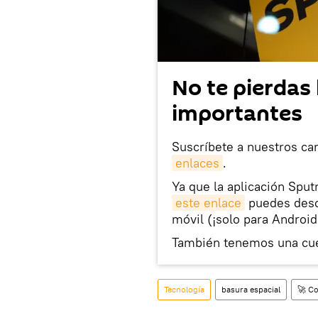
No te pierdas 
importantes
Suscríbete a nuestros ca
enlaces
.
Ya que la aplicación Sput
este enlace
puedes desca
móvil (¡solo para Android
También tenemos una cu
Tecnología
basura espacial
🚀 Co