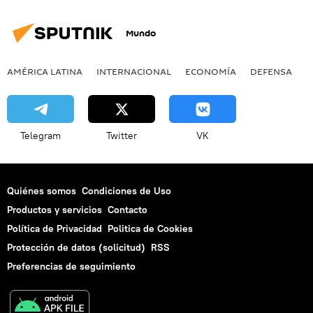
noticias
Mundo
AMÉRICA LATINA
INTERNACIONAL
ECONOMÍA
DEFENSA
M
Telegram
Twitter
VK
Quiénes somos
Condiciones de Uso
Productos y servicios
Contacto
Política de Privacidad
Politica de Cookies
Protección de datos (solicitud)
RSS
Preferencias de seguimiento