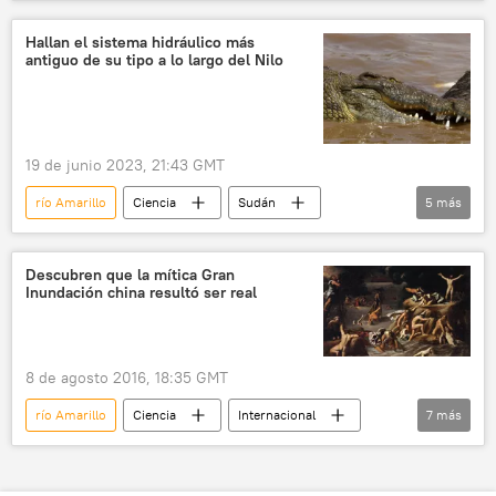
Xinhua
Hallan el sistema hidráulico más
antiguo de su tipo a lo largo del Nilo
19 de junio 2023, 21:43 GMT
río Amarillo
Ciencia
Sudán
5
más
Egipto
arqueología
🎭 Arte y cultura
El Nilo
historia
Descubren que la mítica Gran
Inundación china resultó ser real
8 de agosto 2016, 18:35 GMT
río Amarillo
Ciencia
Internacional
7
más
China
Science
inundación
arqueología
diluvio
🌏 Asia