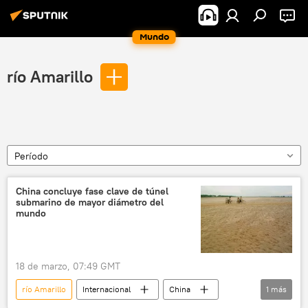
Mundo
río Amarillo
Período
China concluye fase clave de túnel
submarino de mayor diámetro del
mundo
18 de marzo, 07:49 GMT
río Amarillo
Internacional
China
1
más