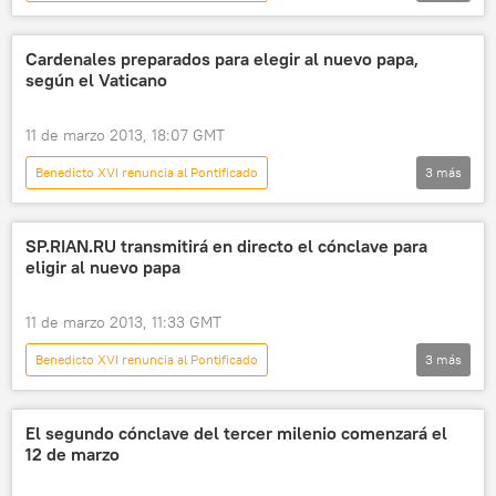
El arzobispo de Buenos Aires elegido nuevo papa
Internacional
noticias
Cardenales preparados para elegir al nuevo papa,
según el Vaticano
11 de marzo 2013, 18:07 GMT
Benedicto XVI renuncia al Pontificado
3
más
El arzobispo de Buenos Aires elegido nuevo papa
Internacional
noticias
SP.RIAN.RU transmitirá en directo el cónclave para
eligir al nuevo papa
11 de marzo 2013, 11:33 GMT
Benedicto XVI renuncia al Pontificado
3
más
El arzobispo de Buenos Aires elegido nuevo papa
Internacional
noticias
El segundo cónclave del tercer milenio comenzará el
12 de marzo