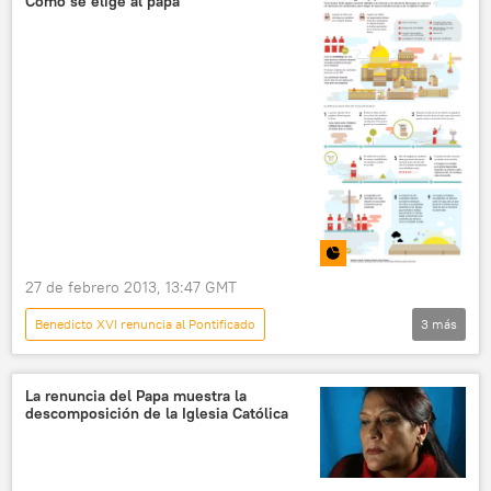
Сómo se elige al papa
27 de febrero 2013, 13:47 GMT
Benedicto XVI renuncia al Pontificado
3
más
El arzobispo de Buenos Aires elegido nuevo papa
📊 Infografía
Multimedia
La renuncia del Papa muestra la
descomposición de la Iglesia Católica