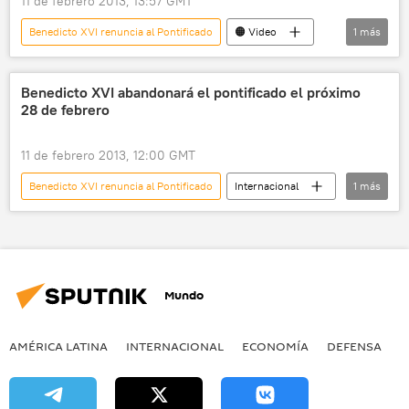
11 de febrero 2013, 13:57 GMT
Benedicto XVI renuncia al Pontificado
🟠 Video
1
más
Multimedia
Benedicto XVI abandonará el pontificado el próximo
28 de febrero
11 de febrero 2013, 12:00 GMT
Benedicto XVI renuncia al Pontificado
Internacional
1
más
noticias
Mundo
AMÉRICA LATINA
INTERNACIONAL
ECONOMÍA
DEFENSA
M