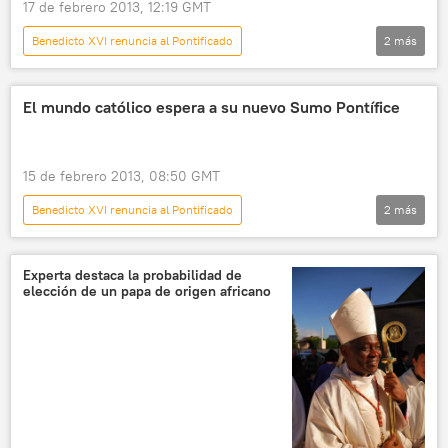
17 de febrero 2013, 12:19 GMT
Benedicto XVI renuncia al Pontificado
2
más
💬 Opinión y Análisis
✒️ Firmas
El mundo católico espera a su nuevo Sumo Pontífice
15 de febrero 2013, 08:50 GMT
Benedicto XVI renuncia al Pontificado
2
más
💬 Opinión y Análisis
Ensayos
Experta destaca la probabilidad de
elección de un papa de origen africano