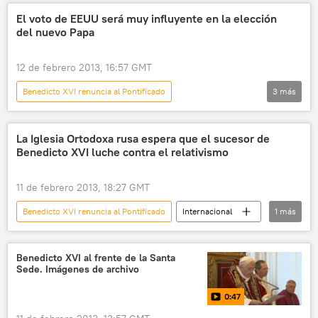
El voto de EEUU será muy influyente en la elección
del nuevo Papa
12 de febrero 2013, 16:57 GMT
Benedicto XVI renuncia al Pontificado
3
más
El arzobispo de Buenos Aires elegido nuevo papa
Internacional
noticias
La Iglesia Ortodoxa rusa espera que el sucesor de
Benedicto XVI luche contra el relativismo
11 de febrero 2013, 18:27 GMT
Benedicto XVI renuncia al Pontificado
Internacional
1
más
noticias
Benedicto XVI al frente de la Santa
Sede. Imágenes de archivo
0:47