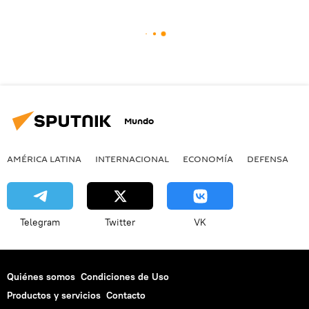
Mundo
AMÉRICA LATINA
INTERNACIONAL
ECONOMÍA
DEFENSA
M
Telegram
Twitter
VK
Quiénes somos
Condiciones de Uso
Productos y servicios
Contacto