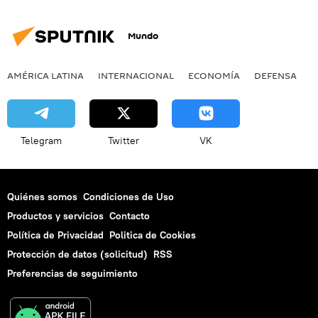
Mundo
AMÉRICA LATINA
INTERNACIONAL
ECONOMÍA
DEFENSA
M
Telegram
Twitter
VK
Quiénes somos
Condiciones de Uso
Productos y servicios
Contacto
Política de Privacidad
Politica de Cookies
Protección de datos (solicitud)
RSS
Preferencias de seguimiento