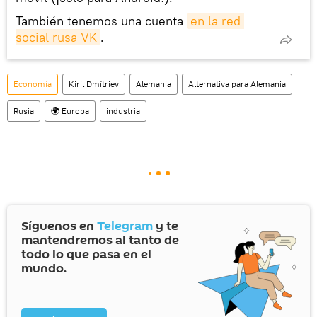
También tenemos una cuenta
en la red 
social rusa VK
.
Economía
Kiril Dmítriev
Alemania
Alternativa para Alemania
Rusia
🌍 Europa
industria
Síguenos en
Telegram
y te
mantendremos al tanto de
todo lo que pasa en el
mundo.