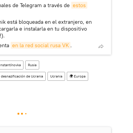
nales de Telegram a través de
estos
nik está bloqueada en el extranjero, en
rgarla e instalarla en tu dispositivo
!).
enta
en la red social rusa VK
.
nstantínovka
Rusia
 desnazificación de Ucrania
Ucrania
🌍 Europa