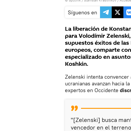
© Sputnik / Stanislav Krasilnikov
/
Accede
Síguenos en
La liberación de Konsta
para Volodímir Zelenski,
supuestos éxitos de las
europeos, comparte con
especializado en asuntos
Koshkin.
Zelenski intenta convencer 
ucranianas avanzan hacia la
expertos en Occidente
discr
"[Zelenski] busca ma
vencedor en el terreno 