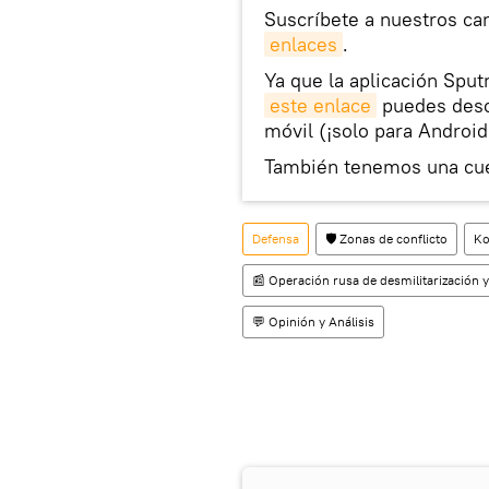
Suscríbete a nuestros ca
enlaces
.
Ya que la aplicación Sput
este enlace
puedes desca
móvil (¡solo para Android
También tenemos una cu
Defensa
🛡️ Zonas de conflicto
Ko
📰 Operación rusa de desmilitarización y
💬 Opinión y Análisis