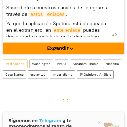
Suscríbete a nuestros canales de Telegram a
través de
estos
enlaces
.
Ya que la aplicación Sputnik está bloqueada
en el extranjero, en
este enlace
puedes
descargarla e instalarla en tu dispositivo
móvil (¡solo para Android!).
Expandir
Internacional
Washington
EEUU
Abraham Lincoln
Filadelfia
Casa Blanca
esclavitud
imperialismo
💬 Opinión y Análisis
Síguenos en
Telegram
y te
mantendremos al tanto de