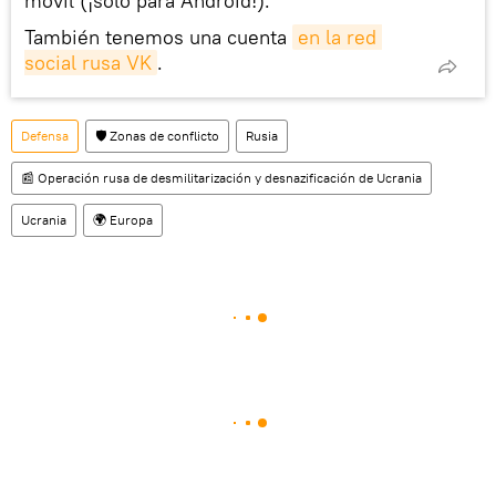
móvil (¡solo para Android!).
También tenemos una cuenta
en la red 
social rusa VK
.
Defensa
🛡️ Zonas de conflicto
Rusia
📰 Operación rusa de desmilitarización y desnazificación de Ucrania
Ucrania
🌍 Europa