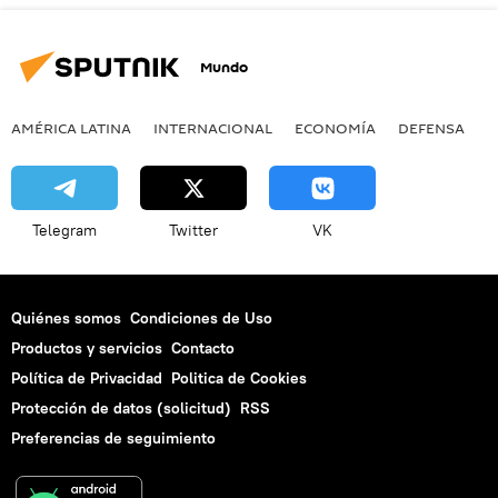
Mundo
AMÉRICA LATINA
INTERNACIONAL
ECONOMÍA
DEFENSA
M
Telegram
Twitter
VK
Quiénes somos
Condiciones de Uso
Productos y servicios
Contacto
Política de Privacidad
Politica de Cookies
Protección de datos (solicitud)
RSS
Preferencias de seguimiento