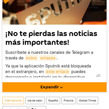
¡No te pierdas las noticias
más importantes!
Suscríbete a nuestros canales de Telegram a
través de
estos
enlaces
.
Ya que la aplicación Sputnik está bloqueada
en el extranjero, en
este enlace
puedes
descargarla e instalarla en tu dispositivo
móvil (¡solo para Android!).
Expandir
Internacional
ola de calor
España
Francia
Global Times