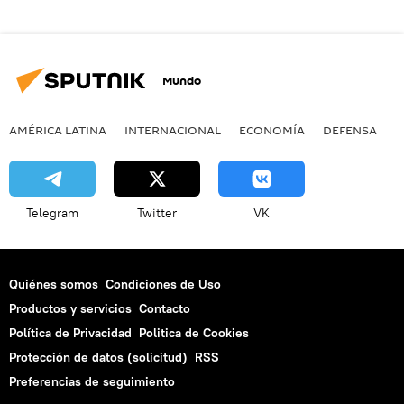
Mundo
AMÉRICA LATINA
INTERNACIONAL
ECONOMÍA
DEFENSA
M
Telegram
Twitter
VK
Quiénes somos
Condiciones de Uso
Productos y servicios
Contacto
Política de Privacidad
Politica de Cookies
Protección de datos (solicitud)
RSS
Preferencias de seguimiento