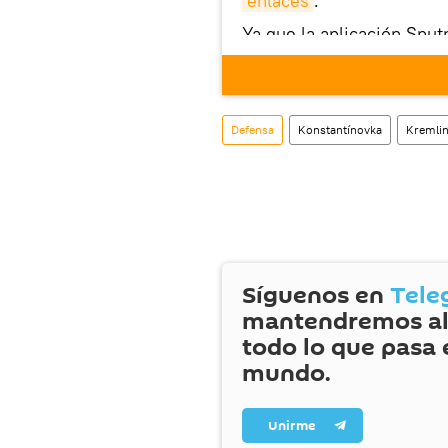
enlaces
.
Ya que la aplicación Sput
este enlace
puedes desca
móvil (¡solo para Android
También tenemos una cu
Defensa
Konstantínovka
Kremli
Síguenos en
Tele
mantendremos al
todo lo que pasa 
mundo.
Unirme