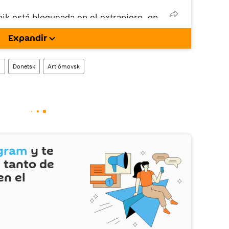
nik está bloqueada en el extranjero, en
rgarla e instalarla en tu dispositivo
Expandir
!).
enta
en la red social rusa VK
.
n
Donetsk
Artiómovsk
gram
y te
 tanto de
en el