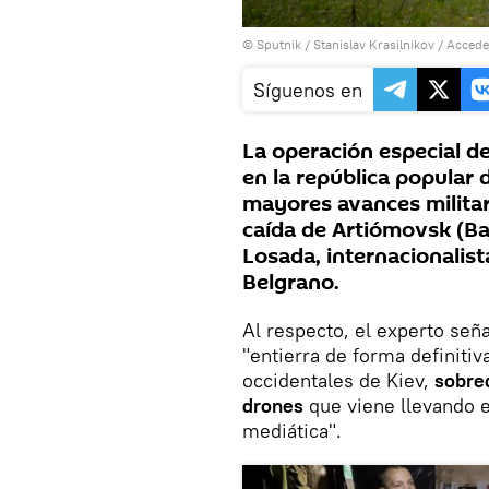
© Sputnik / Stanislav Krasilnikov
/
Accede
Síguenos en
La operación especial de
en la república popular
mayores avances militar
caída de Artiómovsk (Ba
Losada, internacionalis
Belgrano.
Al respecto, el experto seña
"entierra de forma definitiv
occidentales de Kiev,
sobre
drones
que viene llevando 
mediática".