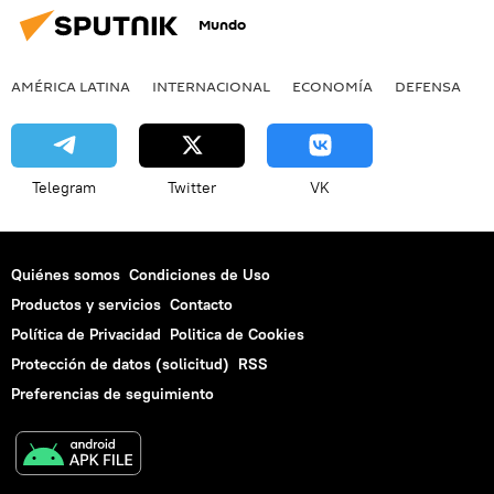
Mundo
AMÉRICA LATINA
INTERNACIONAL
ECONOMÍA
DEFENSA
M
Telegram
Twitter
VK
Quiénes somos
Condiciones de Uso
Productos y servicios
Contacto
Política de Privacidad
Politica de Cookies
Protección de datos (solicitud)
RSS
Preferencias de seguimiento