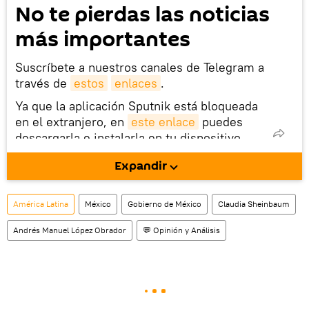
No te pierdas las noticias
más importantes
Suscríbete a nuestros canales de Telegram a
través de
estos
enlaces
.
Ya que la aplicación Sputnik está bloqueada
en el extranjero, en
este enlace
puedes
descargarla e instalarla en tu dispositivo
móvil (¡solo para Android!).
Expandir
También tenemos una cuenta
en la red 
social rusa VK
.
América Latina
México
Gobierno de México
Claudia Sheinbaum
Andrés Manuel López Obrador
💬 Opinión y Análisis