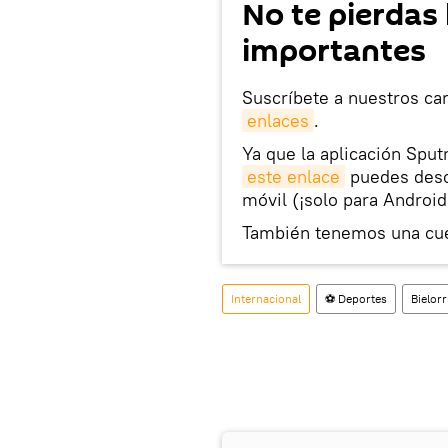
No te pierdas 
importantes
Suscríbete a nuestros ca
enlaces
.
Ya que la aplicación Sput
este enlace
puedes desca
móvil (¡solo para Android
También tenemos una cu
Internacional
⚽ Deportes
Bielorr