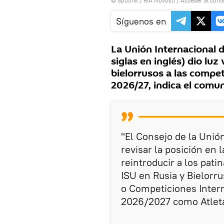
© Sputnik / RIA Novosti
/
Acceder al cont
Síguenos en
La Unión Internacional d
siglas en inglés) dio luz
bielorrusos a las compet
2026/27, indica el comun
"El Consejo de la Unión
revisar la posición en
reintroducir a los pati
ISU en Rusia y Bielorru
o Competiciones Inter
2026/2027 como Atletas