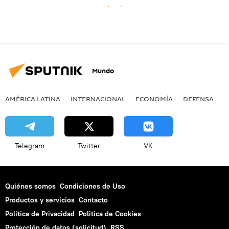
Mundo
AMÉRICA LATINA
INTERNACIONAL
ECONOMÍA
DEFENSA
M
Telegram
Twitter
VK
Quiénes somos
Condiciones de Uso
Productos y servicios
Contacto
Política de Privacidad
Politica de Cookies
Protección de datos (solicitud)
RSS