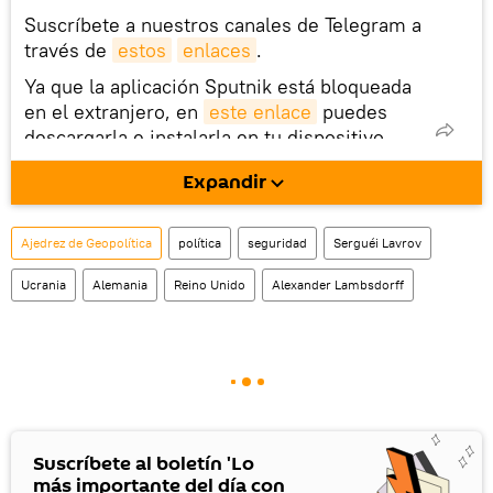
Suscríbete a nuestros canales de Telegram a
través de
estos
enlaces
.
Ya que la aplicación Sputnik está bloqueada
en el extranjero, en
este enlace
puedes
descargarla e instalarla en tu dispositivo
móvil (¡solo para Android!).
Expandir
También tenemos una cuenta
en la red 
social rusa VK
.
Ajedrez de Geopolítica
política
seguridad
Serguéi Lavrov
Ucrania
Alemania
Reino Unido
Alexander Lambsdorff
Suscríbete al boletín 'Lo
más importante del día con