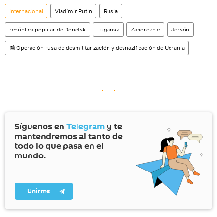
Internacional
Vladímir Putin
Rusia
república popular de Donetsk
Lugansk
Zaporozhie
Jersón
📰 Operación rusa de desmilitarización y desnazificación de Ucrania
Síguenos en
Telegram
y te
mantendremos al tanto de
todo lo que pasa en el
mundo.
Unirme