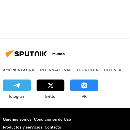
Mundo
AMÉRICA LATINA
INTERNACIONAL
ECONOMÍA
DEFENSA
M
Telegram
Twitter
VK
Quiénes somos
Condiciones de Uso
Productos y servicios
Contacto