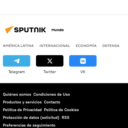
Mundo
AMÉRICA LATINA
INTERNACIONAL
ECONOMÍA
DEFENSA
M
Telegram
Twitter
VK
Quiénes somos
Condiciones de Uso
Productos y servicios
Contacto
Política de Privacidad
Politica de Cookies
Protección de datos (solicitud)
RSS
Preferencias de seguimiento