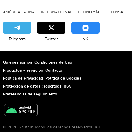
AMÉRICA LATINA
INTERNACIONAL
ECONOMÍA
DEFENSA
M
Telegram
Twitter
VK
Quiénes somos
Condiciones de Uso
Productos y servicios
Contacto
Política de Privacidad
Politica de Cookies
Protección de datos (solicitud)
RSS
Preferencias de seguimiento
© 2026 Sputnik Todos los derechos reservados. 18+