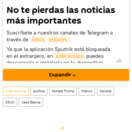
No te pierdas las noticias
más importantes
Suscríbete a nuestros canales de Telegram a
través de
estos
enlaces
.
Ya que la aplicación Sputnik está bloqueada
en el extranjero, en
este enlace
puedes
descargarla e instalarla en tu dispositivo
móvil (¡solo para Android!).
Expandir
También tenemos una cuenta
en la red 
social rusa VK
.
Internacional
política
Donald Trump
México
Canadá
EEUU
Casa Blanca