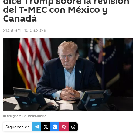
dice Trump sobre la revisión
del T-MEC con México y
Canadá
21:59 GMT 10.06.2026
© telegram SputnikMundo
Síguenos en