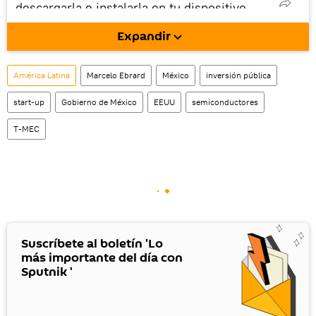
descargarla e instalarla en tu dispositivo
móvil (¡solo para Android!).
Expandir
También tenemos una cuenta
en la red 
social rusa VK
.
América Latina
Marcelo Ebrard
México
inversión pública
start-up
Gobierno de México
EEUU
semiconductores
T-MEC
Suscríbete al boletín 'Lo
más importante del día con
Sputnik '