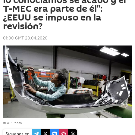
lo conocíamos se acabó y el
T-MEC era parte de él":
¿EEUU se impuso en la
revisión?
01:00 GMT 28.04.2026
© AP Photo
Síguenos en