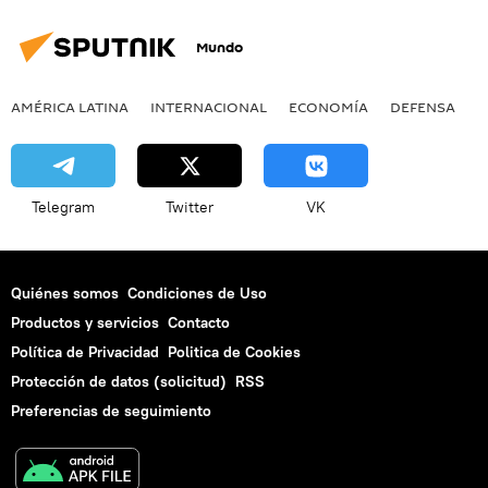
Mundo
AMÉRICA LATINA
INTERNACIONAL
ECONOMÍA
DEFENSA
M
Telegram
Twitter
VK
Quiénes somos
Condiciones de Uso
Productos y servicios
Contacto
Política de Privacidad
Politica de Cookies
Protección de datos (solicitud)
RSS
Preferencias de seguimiento