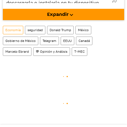
descargarla e instalarla en tu dispositivo
móvil (¡solo para Android!).
Expandir
También tenemos una cuenta
en la red 
social rusa VK
.
Economía
seguridad
Donald Trump
México
Gobierno de México
Telegram
EEUU
Canadá
Marcelo Ebrard
💬 Opinión y Análisis
T-MEC