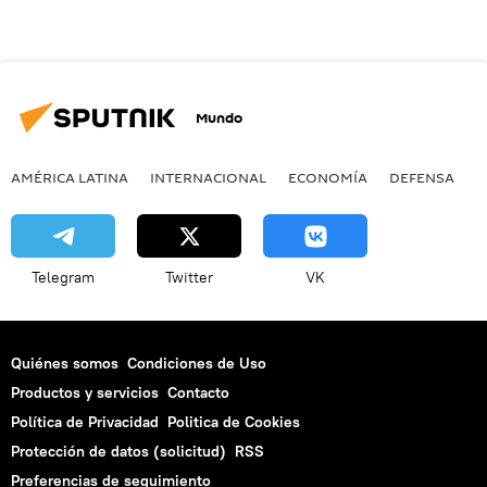
Mundo
AMÉRICA LATINA
INTERNACIONAL
ECONOMÍA
DEFENSA
M
Telegram
Twitter
VK
Quiénes somos
Condiciones de Uso
Productos y servicios
Contacto
Política de Privacidad
Politica de Cookies
Protección de datos (solicitud)
RSS
Preferencias de seguimiento