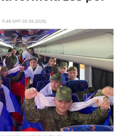
:
11:48 GMT 05.06.2026
)