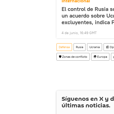
Internacional
El control de Rusia 
un acuerdo sobre U
excluyentes, indica 
4 de junio, 16:49 GMT
Defensa
Rusia
Ucrania
📰 Op
🛡️ Zonas de conflicto
🌍 Europa
Síguenos en
X
y d
últimas noticias.