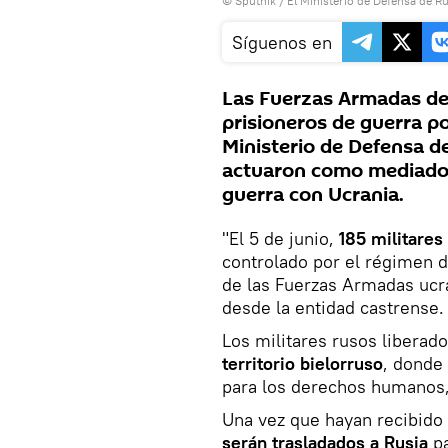
© Sputnik / El Ministerio de Defensa de Ru
Síguenos en
Las Fuerzas Armadas de
prisioneros de guerra p
Ministerio de Defensa d
actuaron como mediadore
guerra con Ucrania.
"El 5 de junio,
185 militares
controlado por el régimen 
de las Fuerzas Armadas ucr
desde la entidad castrense.
Los militares rusos liberad
territorio bielorruso
, donde
para los derechos humanos,
Una vez que hayan recibido 
serán trasladados a Rusia
pa