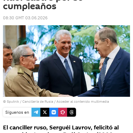
cumpleaños
08:30 GMT 03.06.2026
© Sputnik / Cancillería de Rusia
/
Acceder al contenido multimedia
Síguenos en
El canciller ruso, Serguéi Lavrov, felicitó al