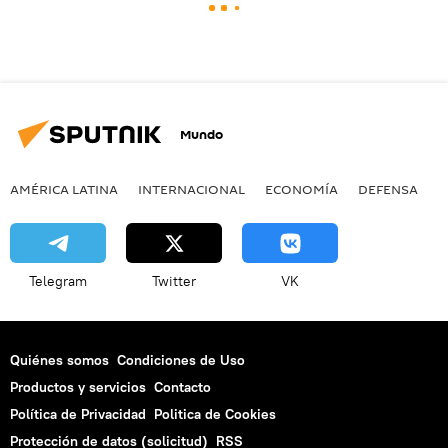
Mundo
AMÉRICA LATINA
INTERNACIONAL
ECONOMÍA
DEFENSA
M
Telegram
Twitter
VK
Quiénes somos
Condiciones de Uso
Productos y servicios
Contacto
Política de Privacidad
Politica de Cookies
Protección de datos (solicitud)
RSS