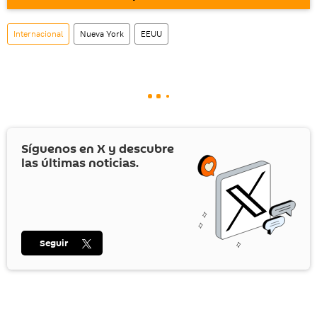
También tenemos una cuenta
en la red 
social rusa VK
.
Internacional
Nueva York
EEUU
Síguenos en
X
y descubre
las últimas noticias.
Seguir