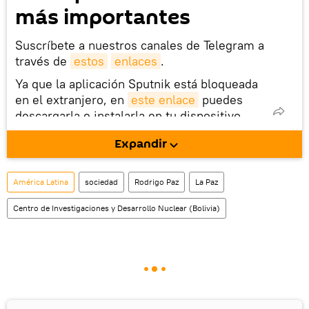
más importantes
Suscríbete a nuestros canales de Telegram a
través de
estos
enlaces
.
Ya que la aplicación Sputnik está bloqueada
en el extranjero, en
este enlace
puedes
descargarla e instalarla en tu dispositivo
móvil (¡solo para Android!).
Expandir
También tenemos una cuenta
en la red 
social rusa VK
.
América Latina
sociedad
Rodrigo Paz
La Paz
Centro de Investigaciones y Desarrollo Nuclear (Bolivia)