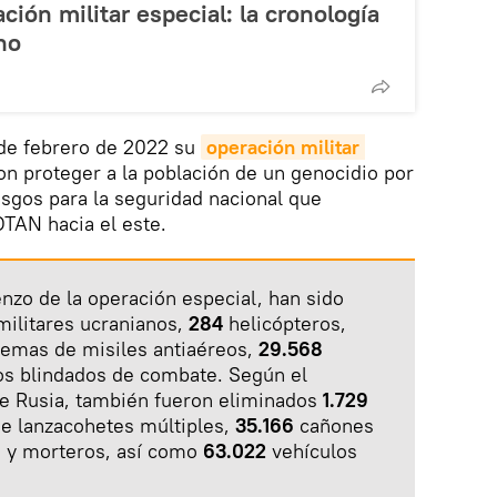
ción militar especial: la cronología
no
 de febrero de 2022 su
operación militar 
son proteger a la población de un genocidio por
iesgos para la seguridad nacional que
OTAN hacia el este.
enzo de la operación especial, han sido
militares ucranianos,
284
helicópteros,
temas de misiles antiaéreos,
29.568
os blindados de combate. Según el
de Rusia, también fueron eliminados
1.729
de lanzacohetes múltiples,
35.166
cañones
a y morteros, así como
63.022
vehículos