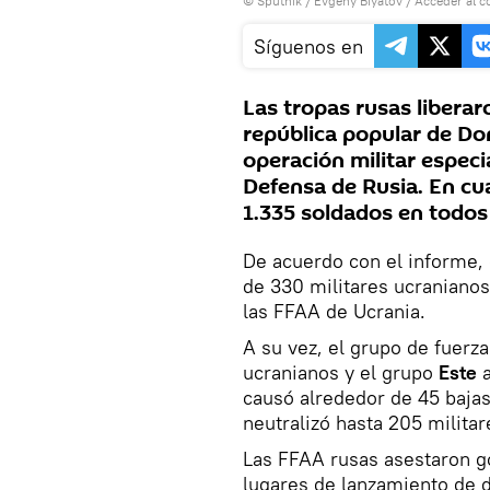
© Sputnik / Evgeny Biyatov
/
Acceder al c
Síguenos en
Las tropas rusas liberaro
república popular de Don
operación militar especi
Defensa de Rusia. En cua
1.335 soldados en todos 
De acuerdo con el informe,
de 330 militares ucranianos
las FFAA de Ucrania.
A su vez, el grupo de fuerz
ucranianos y el grupo
Este
causó alrededor de 45 bajas
neutralizó hasta 205 militar
Las FFAA rusas asestaron go
lugares de lanzamiento de d