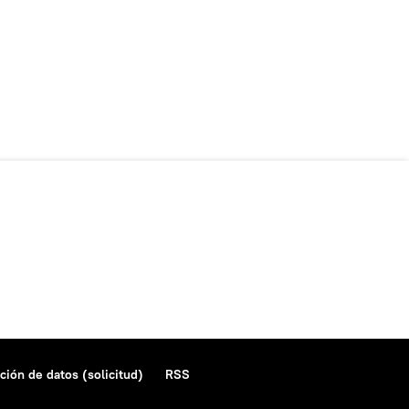
ción de datos (solicitud)
RSS