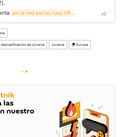
!).
enta
en la red social rusa VK
.
sia
 desnazificación de Ucrania
Ucrania
🌍 Europa
tnik
 las
en nuestro