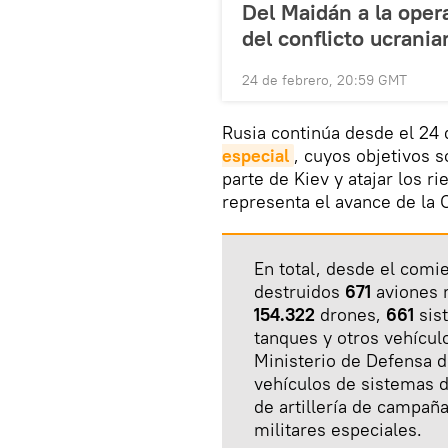
Del Maidán a la opera
del conflicto ucrania
24 de febrero, 20:59 GMT
Rusia continúa desde el 24
especial
, cuyos objetivos 
parte de Kiev y atajar los r
representa el avance de la 
En total, desde el comi
destruidos
671
aviones 
154.322
drones,
661
sis
tanques y otros vehícul
Ministerio de Defensa 
vehículos de sistemas 
de artillería de campañ
militares especiales.