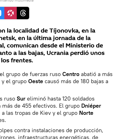
ontenido multimedia
n la localidad de Tíjonovka, en la
etsk, en la última jornada de la
al, comunican desde el Ministerio de
nto a las bajas, Ucrania perdió unos
los frentes.
 el grupo de fuerzas ruso
Centro
abatió a más
 y el grupo
Oeste
causó más de 180 bajas a
as ruso
Sur
eliminó hasta 120 soldados
a más de 455 efectivos. El grupo
Dniéper
 a las tropas de Kiev y el grupo
Norte
es.
lpes contra instalaciones de producción,
rones, infraestructuras energéticas, de