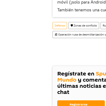
móvil (¡solo para Android
También tenemos una cu
Defensa
🛡️ Zonas de conflicto
Ru
📰 Operación rusa de desmilitarización y
Regístrate en
Spu
Mundo
y comenta
últimas noticias 
chat
Registrarse