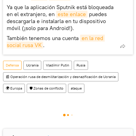
Ya que la aplicación Sputnik está bloqueada
en el extranjero, en
este enlace
puedes
descargarla e instalarla en tu dispositivo
móvil (¡solo para Android!).
También tenemos una cuenta
en la red 
social rusa VK
.
Defensa
Ucrania
Vladímir Putin
Rusia
📰 Operación rusa de desmilitarización y desnazificación de Ucrania
🌍 Europa
🛡️ Zonas de conflicto
ataque