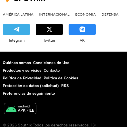
AMÉRICA LATINA
INTERNACIONAL
ECONOMÍA
DEFENSA
M
Telegram
Twitter
VK
Quiénes somos
Condiciones de Uso
Productos y servicios
Contacto
Política de Privacidad
Politica de Cookies
Protección de datos (solicitud)
RSS
Preferencias de seguimiento
© 2026 Sputnik Todos los derechos reservados. 18+