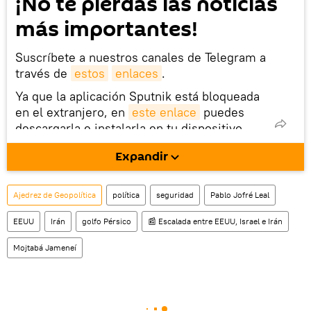
¡No te pierdas las noticias
más importantes!
Suscríbete a nuestros canales de Telegram a
través de
estos
enlaces
.
Ya que la aplicación Sputnik está bloqueada
en el extranjero, en
este enlace
puedes
descargarla e instalarla en tu dispositivo
móvil (¡solo para Android!).
Expandir
Ajedrez de Geopolítica
política
seguridad
Pablo Jofré Leal
EEUU
Irán
golfo Pérsico
📰 Escalada entre EEUU, Israel e Irán
Mojtabá Jameneí