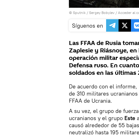
© Sputnik / Sergey Bobylev
/
Acceder al 
Síguenos en
Las FFAA de Rusia tomar
Zaplesie y Riásnoye, en 
operación militar especi
Defensa ruso. En cuanto 
soldados en las últimas
De acuerdo con el informe,
de 310 militares ucranianos
FFAA de Ucrania.
A su vez, el grupo de fuerz
ucranianos y el grupo
Este
causó alrededor de 55 bajas
neutralizó hasta 195 militar