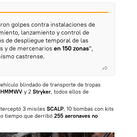
ron golpes contra instalaciones de
iento, lanzamiento y control de
s de despliegue temporal de las
s y de mercenarios
en 150 zonas
",
nismo castrense.
vehículo blindado de transporte de tropas
s
HMMWV
y 2
Stryker
, todos ellos de
.
nterceptó 3 misiles
SCALP
, 10 bombas con kits
mo tiempo que derribó
255 aeronaves no