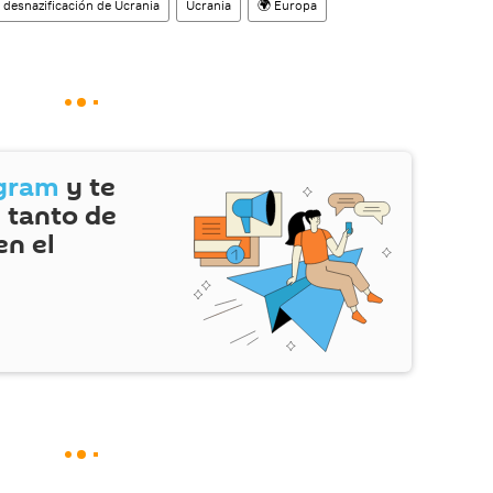
 desnazificación de Ucrania
Ucrania
🌍 Europa
gram
y te
 tanto de
en el