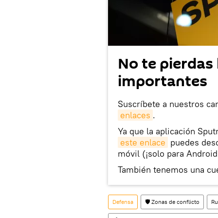
No te pierdas 
importantes
Suscríbete a nuestros ca
enlaces
.
Ya que la aplicación Sput
este enlace
puedes desca
móvil (¡solo para Android
También tenemos una cu
Defensa
🛡️ Zonas de conflicto
Ru