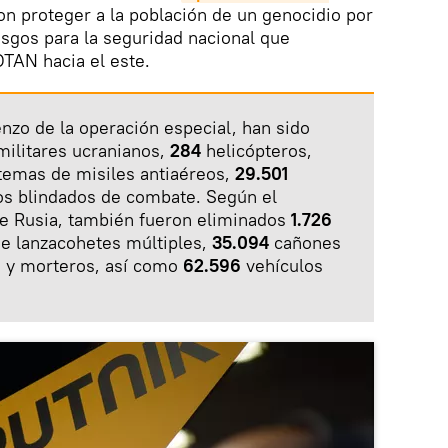
son proteger a la población de un genocidio por
iesgos para la seguridad nacional que
OTAN hacia el este.
enzo de la operación especial, han sido
militares ucranianos,
284
helicópteros,
temas de misiles antiaéreos,
29.501
os blindados de combate. Según el
de Rusia, también fueron eliminados
1.726
de lanzacohetes múltiples,
35.094
cañones
a y morteros, así como
62.596
vehículos