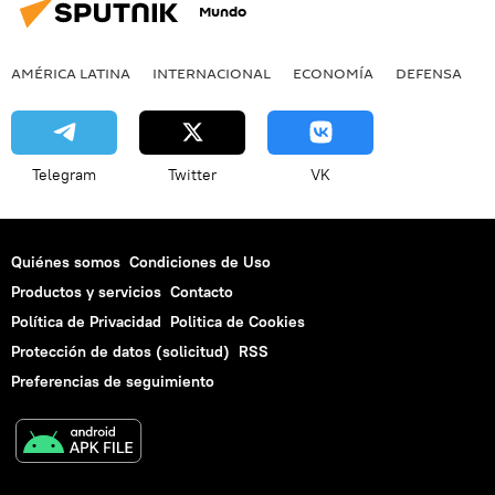
Mundo
AMÉRICA LATINA
INTERNACIONAL
ECONOMÍA
DEFENSA
M
Telegram
Twitter
VK
Quiénes somos
Condiciones de Uso
Productos y servicios
Contacto
Política de Privacidad
Politica de Cookies
Protección de datos (solicitud)
RSS
Preferencias de seguimiento