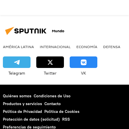
Mundo
AMÉRICA LATINA
INTERNACIONAL
ECONOMÍA
DEFENSA
M
Telegram
Twitter
VK
Quiénes somos
Condiciones de Uso
Productos y servicios
Contacto
Política de Privacidad
Politica de Cookies
Protección de datos (solicitud)
RSS
Preferencias de seguimiento