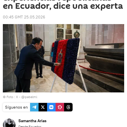
en Ecuador, dice una experta
00:45 GMT 25.05.2026
© Foto : X - @pabelml
Síguenos en
Samantha Arias
Desde Ecuador