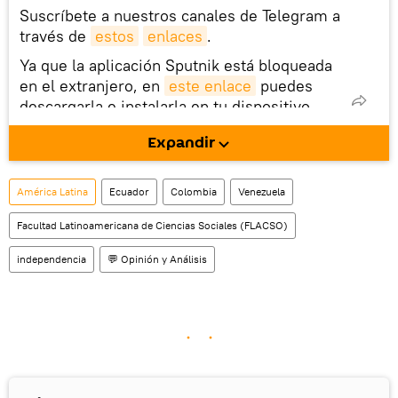
Suscríbete a nuestros canales de Telegram a
través de
estos
enlaces
.
Ya que la aplicación Sputnik está bloqueada
en el extranjero, en
este enlace
puedes
descargarla e instalarla en tu dispositivo
móvil (¡solo para Android!).
Expandir
También tenemos una cuenta
en la red 
social rusa VK
.
América Latina
Ecuador
Colombia
Venezuela
Facultad Latinoamericana de Ciencias Sociales (FLACSO)
independencia
💬 Opinión y Análisis