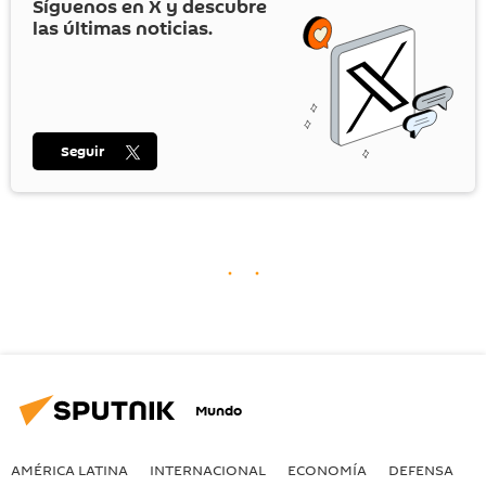
Síguenos en
X
y descubre
las últimas noticias.
Seguir
Mundo
AMÉRICA LATINA
INTERNACIONAL
ECONOMÍA
DEFENSA
M