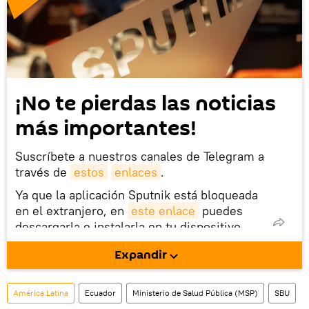
¡No te pierdas las noticias
más importantes!
Suscríbete a nuestros canales de Telegram a
través de
estos
enlaces
.
Ya que la aplicación Sputnik está bloqueada
en el extranjero, en
este enlace
puedes
descargarla e instalarla en tu dispositivo
móvil (¡solo para Android!).
Expandir
América Latina
Ecuador
Ministerio de Salud Pública (MSP)
SBU