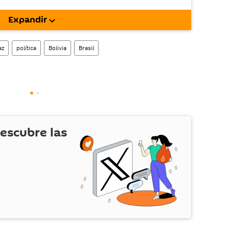
rgarla e instalarla en tu dispositivo
Expandir
!).
enta
en la red social rusa VK
.
az
política
Bolivia
Brasil
escubre las