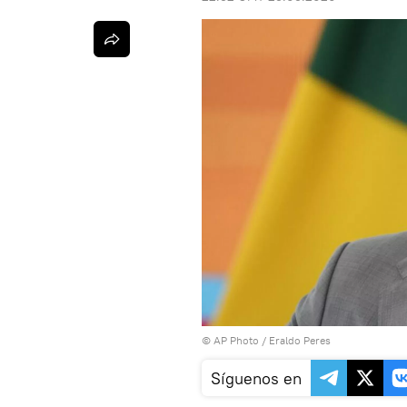
© AP Photo / Eraldo Peres
Síguenos en