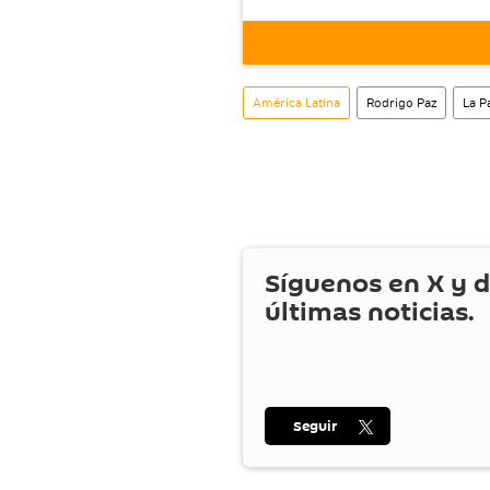
este enlace
puedes desca
móvil (¡solo para Android
También tenemos una cu
América Latina
Rodrigo Paz
La P
Síguenos en
X
y d
últimas noticias.
Seguir