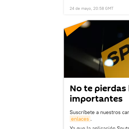
24 de mayo, 20:58 GMT
No te pierdas 
importantes
Suscríbete a nuestros ca
enlaces
.
Ya que la aplicación Sput