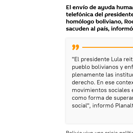
El envío de ayuda human
telefónica del presidente
homólogo boliviano, Rod
sacuden al país, informó 
"El presidente Lula rei
pueblo bolivianos y enf
plenamente las institu
derecho. En ese contex
movimientos sociales ev
como forma de superar 
social", informó Planal
Bolivia vive una crisis polít