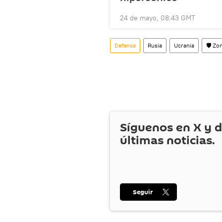
24 de mayo, 08:43 GMT
Defensa
Rusia
Ucrania
🛡️ Zo
Síguenos en
X
y d
últimas noticias.
Seguir