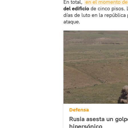
En total,
en el momento de
del edificio
de cinco pisos.
días de luto en la república
ataque.
Defensa
Rusia asesta un golp
hipersónico