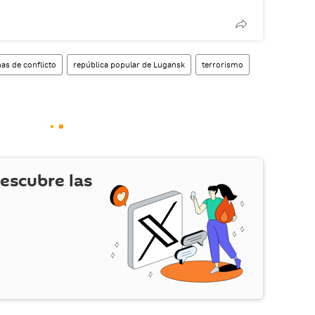
nas de conflicto
república popular de Lugansk
terrorismo
escubre las