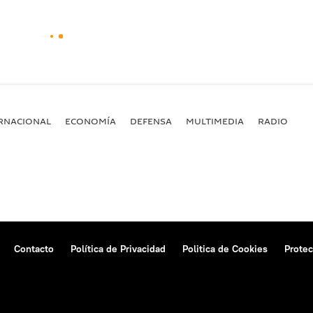
RNACIONAL
ECONOMÍA
DEFENSA
MULTIMEDIA
RADIO
Contacto
Política de Privacidad
Politica de Cookies
Protec