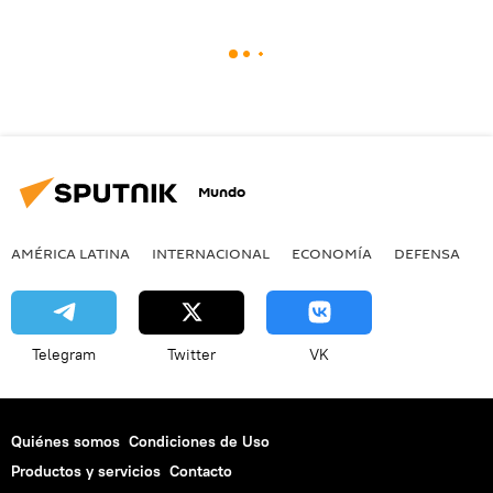
Mundo
AMÉRICA LATINA
INTERNACIONAL
ECONOMÍA
DEFENSA
M
Telegram
Twitter
VK
Quiénes somos
Condiciones de Uso
Productos y servicios
Contacto