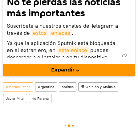
No te pierdas las noticias
más importantes
Suscríbete a nuestros canales de Telegram a
través de
estos
enlaces
.
Ya que la aplicación Sputnik está bloqueada
en el extranjero, en
este enlace
puedes
descargarla e instalarla en tu dispositivo
móvil (¡solo para Android!).
Expandir
También tenemos una cuenta
en la red 
social rusa VK
.
América Latina
Argentina
política
💬 Opinión y Análisis
Javier Milei
río Paraná