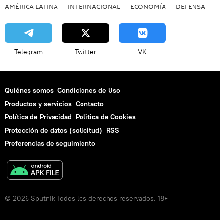
AMÉRICA LATINA
INTERNACIONAL
ECONOMÍA
DEFENSA
M
Telegram
Twitter
VK
Quiénes somos
Condiciones de Uso
Productos y servicios
Contacto
Política de Privacidad
Politica de Cookies
Protección de datos (solicitud)
RSS
Preferencias de seguimiento
© 2026 Sputnik Todos los derechos reservados. 18+