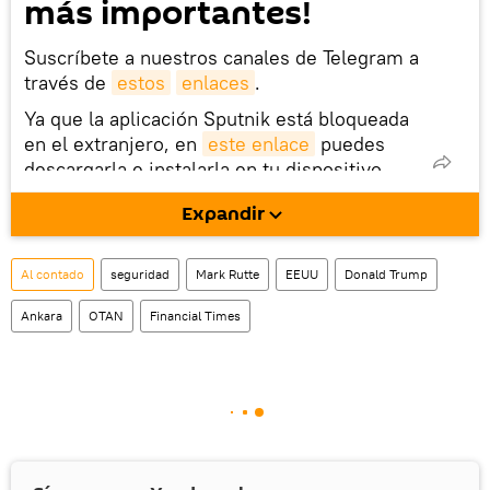
más importantes!
Suscríbete a nuestros canales de Telegram a
través de
estos
enlaces
.
Ya que la aplicación Sputnik está bloqueada
en el extranjero, en
este enlace
puedes
descargarla e instalarla en tu dispositivo
móvil (¡solo para Android!).
Expandir
Al contado
seguridad
Mark Rutte
EEUU
Donald Trump
Ankara
OTAN
Financial Times