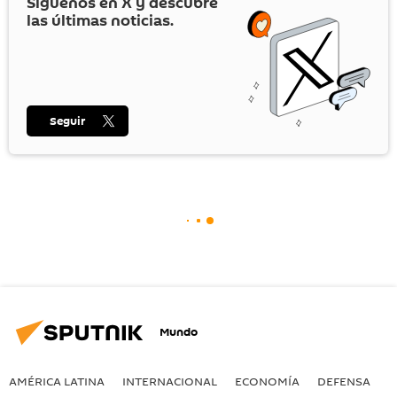
Síguenos en
X
y descubre
las últimas noticias.
Seguir
Mundo
AMÉRICA LATINA
INTERNACIONAL
ECONOMÍA
DEFENSA
M