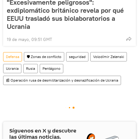
"Excesivamente peligrosos":
exdiplomático británico revela por qué
EEUU trasladó sus biolaboratorios a
Ucrania
19 de mayo, 09:51 GMT
Defensa
🛡️ Zonas de conflicto
seguridad
Volodímir Zelenski
Ucrania
Rusia
Pentágono
📰 Operación rusa de desmilitarización y desnazificación de Ucrania
Síguenos en
X
y descubre
las últimas noticias.